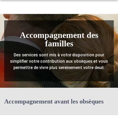
NOS SERVICES
NOS AGENCES
ORGANISER DES OBSÈQUES
NOTRE CHAMBRE FUNERAIRE
Accompagnement des
POMEROLS
PRÉVOIR SES OBSÈQUES
ESPACES HOMMAGES
familles
FLORENSAC
SERVICES AUX FAMILLES
BOUTIQUE EN LIGNE
Des services sont mis à votre disposition pour
BESSAN
MARBRERIE FUNÉRAIRE
simplifier votre contribution aux obsèques et vous
permettre de vivre plus sereinement votre deuil.
SAINT-THIBERY
ARTICLES FUNÉRAIRES
MONTAGNAC
MONTBLANC
Accompagnement avant les obsèques