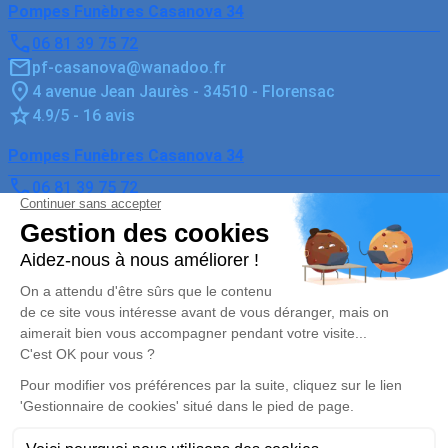
Pompes Funèbres Casanova 34
06 81 39 75 72
pf-casanova@wanadoo.fr
4 avenue Jean Jaurès - 34510 - Florensac
4.9/5 - 16 avis
Pompes Funèbres Casanova 34
06 81 39 75 72
pf-casanova@wanadoo.fr
5, Avenue de Florensac - 34810 - Pomérols
5/5 - 37 avis
Nos Services
Liens utiles
Organiser des obsèques
Avis de décès
Monuments funéraires
Demande de rendez-vous en
agence
Services aux familles
Nos réseaux sociaux
Mentions légales