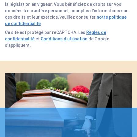
la législation en vigueur. Vous bénéficiez de droits sur vos
données à caractère personnel, pour plus d’informations sur
ces droits et leur exercice, veuillez consulter
notre politique
de confidentialité
.
Ce site est protégé par reCAPTCHA. Les
Règles de
confidentialité
et
Conditions d’utilisation
de Google
s’appliquent.