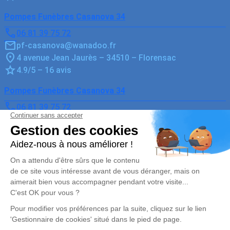
Pompes Funèbres Casanova 34
06 81 39 75 72
pf-casanova@wanadoo.fr
4 avenue Jean Jaurès – 34510 – Florensac
4.9/5 – 16 avis
Pompes Funèbres Casanova 34
06 81 39 75 72
pf-casanova@wanadoo.fr
5, Avenue de Florensac – 34810 – Pomérols
5/5 – 37 avis
Nos Services
Liens utiles
Organiser des obsèques
Avis de décès
Monuments funéraires
Demande de rendez-vous en
agence
Services aux familles
Nos réseaux sociaux