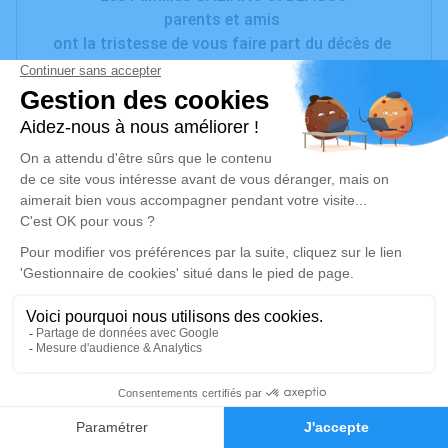
parents et amis
ont la tristesse de vous faire part du décès de
Madame Rosa GALIANO-PIRES
survenu à l'âge de 62 ans.
La cérémonie religieuse aura lieu le Samedi 28
Septembre 2024, à 16h00, en l'église de Montblanc,
suivie de l'inhumation au cimetière neuf de
Montblanc.
Visites à la Chambre Funéraire l'Oppidum de
Bessan.
Cet avis tient lieu de faire-part et de remerciements.
23
Un service de plantation d’arbre hommage est
Faire-part
Hommages
disponible ici
.