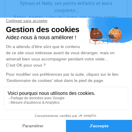
Sylvain et Nelly, ses petits-enfants et leurs
conjoints ;
Pablo, Andréa, Lilou et Louna, ses arrière-petits-
enfants ;
Parents et amis
ont la tristesse de vous faire part du décès de
Madame Paulette MONTIEL née BONNAFOUS
à l'âge de 85 ans.
la cérémonie civile aura lieu, le jeudi 14 août 2025,
à 11h00, au cimetière d'Olonzac, suivie de
l'inhumation.
Cet avis tient lieu de faire-part et de remerciements.
Un service de plantation d’arbre hommage est
disponible ici
.
5
Faire-part
Hommages
Je rends hommage