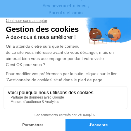
Ses neveux et nièces ;
Parents et amis
ont la tristesse de vous faire part du décès de
Michel BOITEAU
à l'âge de 82 ans.
La cérémonie civile aura lieu le jeudi 12 décembre
2024, à 15h30,
en la salle des hommages de la chambre funéraire
de Bessan,
suivie de l'inhumation au cimetière neuf de
Pomérols.
Visites à la Chambre Funéraire l'Oppidum de
Bessan.
Cet avis tient lieu de faire-part et de remerciements.
2
Un service de plantation d’arbre hommage est
Faire-part
Hommages
disponible ici
.