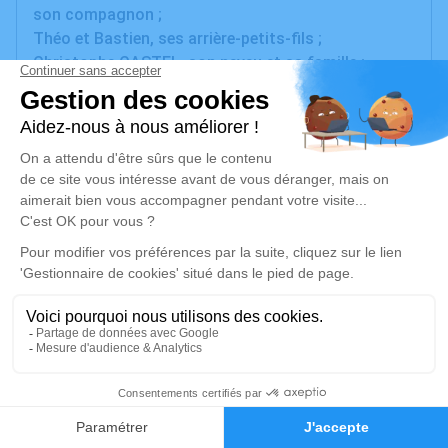
son compagnon ;
Théo et Bastien, ses arrière-petits-fils ;
Christophe CASTEL, son neveu et sa famille ;
Les familles ICHÉ, CASTEL et MAFFRE ;
parents et amis
ont la tristesse de vous faire part du décès de
Madame Marie-Antoinette "Néné" ICHÉ née
CASTEL
survenu à l'âge de 96 ans
La cérémonie religieuse aura lieu le mardi 16 juin
2026, à 10h30, en l'église de Florensac, suivie de
l'inhumation au cimetière de Florensac.
Visites à la Chambre Funéraire l'Oppidum de
Bessan.
131
La famille remercie :
les infirmières Christel, Emmanuelle et Nicole
Faire-part
Hommages
les auxiliaires de vie : Arletie, Christine et Coralye