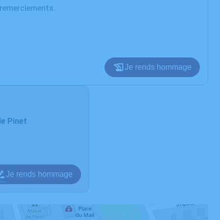
e remerciements.
Je rends hommage
de Pinet
Je rends hommage