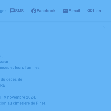
ger
SMS
Facebook
E-mail
Lien
 ;
sœur ;
èces et leurs familles ;
t du décès de
TRE
di 19 novembre 2024,
tion au cimetière de Pinet.