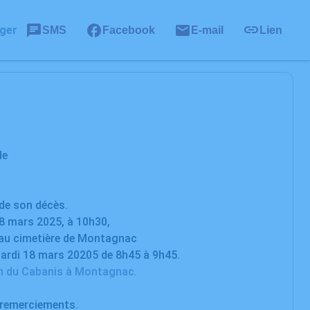
ger
SMS
Facebook
E-mail
Lien
de
N
 de son décès.
18 mars 2025, à 10h30,
n au cimetière de Montagnac
mardi 18 mars 20205 de 8h45 à 9h45.
in du Cabanis à Montagnac.
e remerciements.