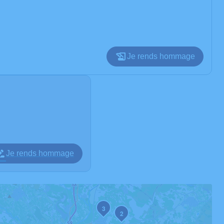
Je rends hommage
Je rends hommage
3
2