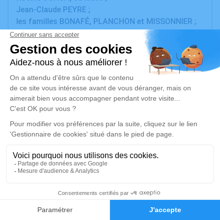
Jean-Claude PEYRE ;
les familles BONAFÉ, PLANCHON et MISSONNIER ;
parents et amis
ont la grande douleur de vous faire part du décès de
Monsieur Joël OCHOA
survenu à l'âge de 73 ans.
La cérémonie religieuse aura lieu le vendredi 3 mai
2024, à 10 h 30, en l'église de Montagnac, suivie de
l'inhumation au cimetière de Montagnac.
La famille remercie tout le personnel de l'unité de
soins palliatifs de l'ICM Val d'Aurelle, ainsi que la
pharmacie La Chartreuse de Celleneuve.
Cet avis tient lieu de faire-part et de remerciements.
Un service de plantation d’arbre hommage est
disponible ici
.
8
Faire-part
Hommages
Je rends hommage