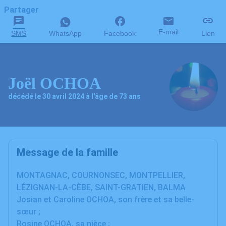
Partager
E-mail
SMS
WhatsApp
Facebook
Lien
Joël OCHOA
décédé le 30 avril 2024 à l'âge de 73 ans
Message de la famille
MONTAGNAC, COURNONSEC, MONTPELLIER,
LÉZIGNAN-LA-CÈBE, SAINT-GRATIEN, BALMA
Josian et Caroline OCHOA, son frère et sa belle-
sœur ;
Rosine OCHOA, sa nièce ;