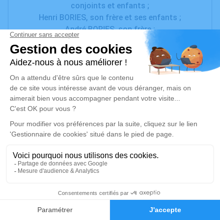
conjoints et enfants ;
Henri BORIES, son frère et ses enfants ;
André BORIES, son frère ;
Parents et amis
ont la tristesse de vous faire part du décès de
Monsieur Jacques BORIES
à l'âge de 91 ans.
La cérémonie civile aura lieu le mercredi 1er octobre
2025, à 11h00,
en la Salle des Hommages de la Chambre Funéraire
l'Oppidum de Bessan,
suivie de la crémation dans l'intimité familiale.
Ni fleurs, ni plaques
Cet avis tient lieu de faire-part et de remerciements.
1
Un service de plantation d’arbre hommage est
Faire-part
Hommages
disponible ici
.