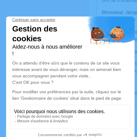
Ont la tristess
Monsieur Jacq
survenu à l'âge
La cérémonie rel
en l'abbatiale d
Cet avis tient l
Nous vous invit
vos pensées à t
AVINENS.
Un service de 