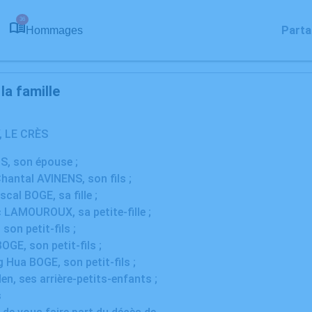
36
Parta
Hommages
a famille
, LE CRÈS
S, son épouse ;
Chantal AVINENS, son fils ;
cal BOGE, sa fille ;
c LAMOUROUX, sa petite-fille ;
son petit-fils ;
OGE, son petit-fils ;
g Hua BOGE, son petit-fils ;
en, ses arrière-petits-enfants ;
s