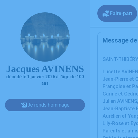
Faire-part
Message de l
SAINT-THIBÉRY
Jacques AVINENS
Lucette AVINEN
décédé le 1 janvier 2026 à l'âge de 100
Jean-Pierre et 
ans
Françoise et Pas
Carine et Cédri
Julien AVINENS, 
Je rends hommage
Jean-Baptiste B
Aurélien et Yan
Lily-Rose et Eyd
Parents et ami