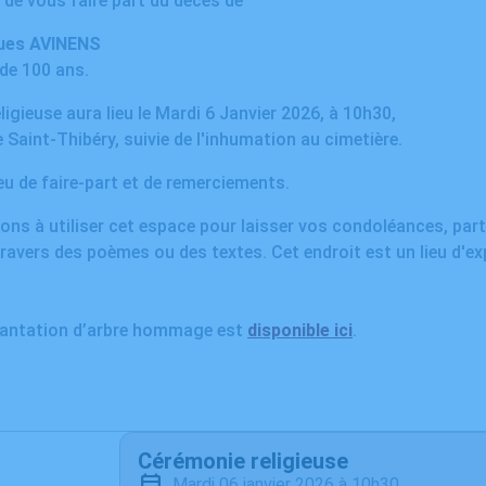
e de vous faire part du décès de
ues AVINENS
 de 100 ans.
igieuse aura lieu le Mardi 6 Janvier 2026, à 10h30,
e Saint-Thibéry, suivie de l'inhumation au cimetière.
ieu de faire-part et de remerciements.
ons à utiliser cet espace pour laisser vos condoléances, pa
ravers des poèmes ou des textes. Cet endroit est un lieu d'e
plantation d’arbre hommage est
disponible ici
.
Cérémonie religieuse
mardi 06 janvier 2026 à 10h30