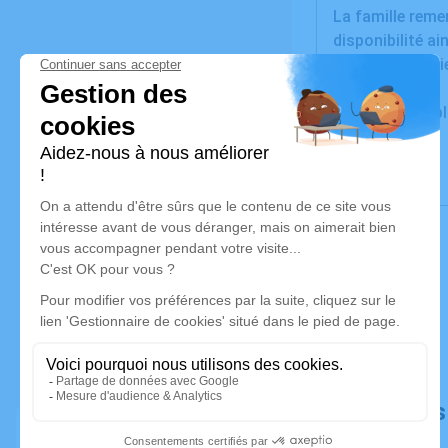
La famille remer
disponibilité ai
Cet avis tient l
Un service de 
Déroulé de