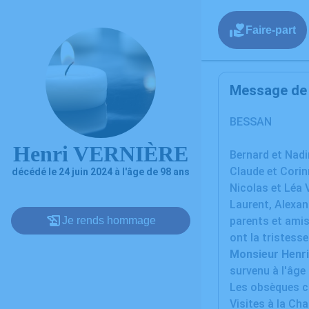
Faire-part
Message de l
BESSAN
Henri VERNIÈRE
Bernard et Nadi
Claude et Corin
décédé le 24 juin 2024 à l'âge de 98 ans
Nicolas et Léa 
Laurent, Alexa
Je rends hommage
parents et ami
ont la tristess
Monsieur Henr
survenu à l'âge
Les obsèques civ
Visites à la Ch