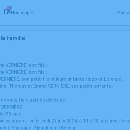
68
Parta
Hommages
a famille
ne VERNIÈRE, son fils ;
ne VERNIÈRE, son fils ;
VERNIÈRE, son petit-fils et leurs enfants Hugo et Lorenzo ;
ndre, Thomas et Emma VERNIÈRE, ses petits-enfants ;
s
e de vous faire part du décès de
i VERNIÈRE
 de 98 ans.
iles auront lieu le jeudi 27 juin 2024, à 10 h 30, au cimetière
ambre Funéraire l'Oppidum de Bessan.