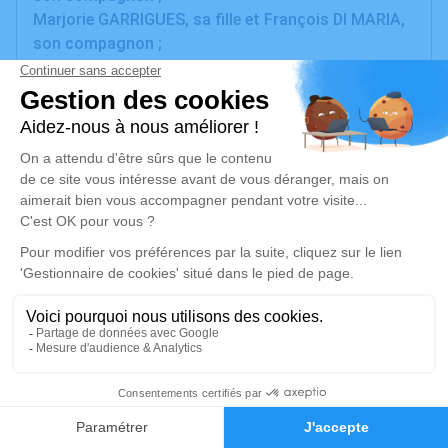
Marjorie GARRIGUES, sa fille et François DI MARIA,
son compagnon ;
Léa, Kiara, Enzo, Ruben, Jonathan, Killian et Shana,
ses petits-enfants ;
parents et amis
ont la tristesse de vous faire part du décès de
Monsieur Gilbert GARRIGUES
survenu à l'âge de 66 ans.
Les obsèques civiles auront lieu le mercredi 5 juin
2024, à 08 h 30, en la Salle des Hommages de la
Chambre Funéraire l'Oppidum de Bessan,
suivies de la crémation dans l'intimité familiale.
Cet avis tient lieu de faire-part et de remerciements.
Un service de plantation d’arbre hommage est
disponible ici
.
8
Faire-part
Hommages
Je rends hommage