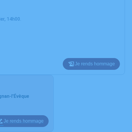
er, 14h00.
Je rends hommage
gnan-l'Évêque
Je rends hommage