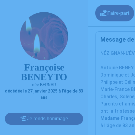
Faire-part
Message de l
NÉZIGNAN-L'É
Françoise
Antoine BENEYT
BENEYTO
Dominique et Je
Philippe et Céli
née BERNAR
Marie-France BE
décédée le 27 janvier 2025 à l'âge de 83
Charles, Solène,
ans
Parents et ami
ont la tristess
Madame Franç
Je rends hommage
à l'âge de 83 an