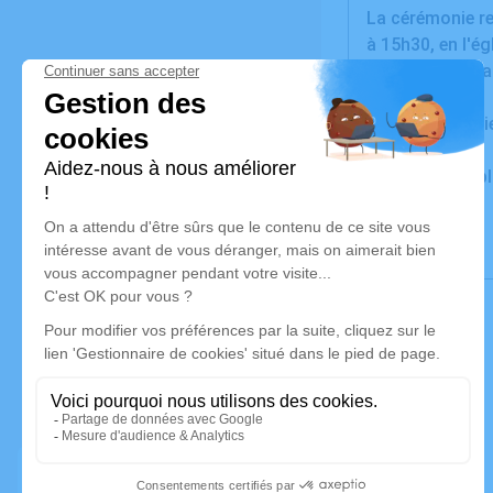
La cérémonie rel
à 15h30, en l'ég
Visites à la Ch
Cet avis tient l
Un service de 