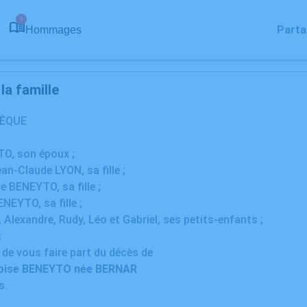
6
Parta
Hommages
a famille
VÊQUE
O, son époux ;
an-Claude LYON, sa fille ;
ne BENEYTO, sa fille ;
NEYTO, sa fille ;
 Alexandre, Rudy, Léo et Gabriel, ses petits-enfants ;
s
e de vous faire part du décès de
oise BENEYTO née BERNAR
s.