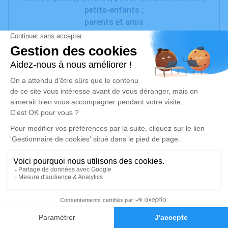
petits-enfants ;
parents et amis
ont la tristesse de vous faire part du décès de
Madame Eliane CABANEL née LLOPIS
survenu à l'âge de 84 ans.
Les obsèques civiles auront lieu le mardi 14 janvier
2025, à 15 h 30, en la Salle des Hommages de la
Chambre Funéraire l'Oppidum de Bessan,
suivies de la crémation.
Visites à la Chambre Funéraire l'Oppidum de
Bessan.
Cet avis tient lieu de faire-part et de remerciements.
19
Un service de plantation d’arbre hommage est
Faire-part
Hommages
disponible ici
.