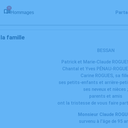
50
Parta
Hommages
a famille
BESSAN
Patrick et Marie-Claude ROGUES,
Chantal et Yves PÉNAU-ROGUES, 
Carine ROGUES, sa fille
ses petits-enfants et arrière-pet
ses neveux et nièces 
parents et amis
ont la tristesse de vous faire par
Monsieur Claude ROG
survenu à l'âge de 95 a