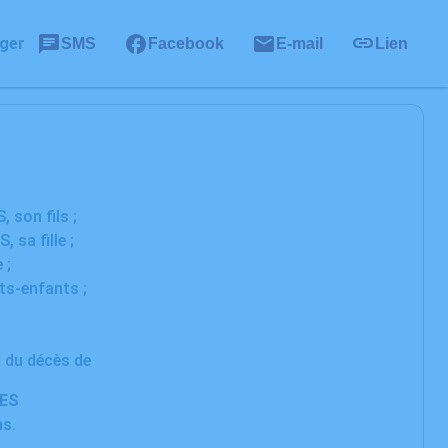
ger
SMS
Facebook
E-mail
Lien
 son fils ;
sa fille ;
 ;
its-enfants ;
;
t du décès de
UES
ns.