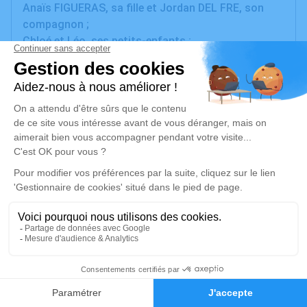
Anaïs FIGUERAS, sa fille et Jordan DEL FRE, son
compagnon ;
Chloé et Léo, ses petits-enfants ;
Yvette FIGUERAS, née PALUNCO, sa maman ;
ses frères, sœurs, beaux-frères, belles-sœurs,
neveux et nièces ;
parents et amis
ont la tristesse de vous faire part du décès de
Monsieur Antoine FIGUERAS
dit "Nanou"
survenu à l'âge de 62 ans.
La cérémonie religieuse aura lieu le mardi 10 février
2026, à 16h00, au crématorium de Béziers.
Visites à la Chambre Funéraire l'Oppidum de
61
Bessan, du mardi 3 février à 9h jusqu'au jeudi 5
février à 18h,
Faire-part
Hommages
puis à partir du lundi 9 février à 9h.