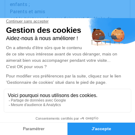
enfants ;
Parents et amis
ont la tristesse de vous faire part du décès de
Madame Andrée VILLE-PASCAL
à l'âge de 88 ans.
La cérémonie civile aura lieu, le samedi 2 août 2025,
à 10h00, en la salle des hommages de la chambre
funéraire l'Oppidum de Bessan, suivie de la
crémation dans l'intimité familiale.
La dispersion des cendres aura lieu à 16h00 au
cimetière de Pomérols.
Visites à la chambre funéraire l'Oppidum de Bessan.
Cet avis tient lieu de faire-part et de remerciements.
Un service de plantation d’arbre hommage est
64
disponible ici
.
Faire-part
Hommages
Je rends hommage