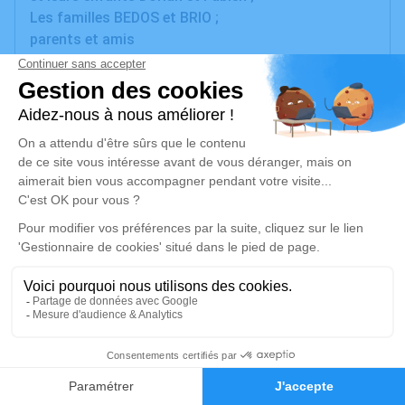
Les familles BEDOS et BRIO ;
parents et amis
ont la tristesse de vous faire part du décès de
Monsieur Albert GINIEIS
survenu à l'âge de 87 ans.
La cérémonie religieuse aura lieu le mardi 21 mai
2024, à 10 h 30, en l'église de Florensac, suivie de
l'inhumation au cimetière de Florensac.
Céline tient à remercier le personnel de l'EHPAD les
Floréales de Pinet, pour sa gentillesse et son
dévouement.
Cet avis tient lieu de faire-part et de remerciements.
Un service de plantation d’arbre hommage est
disponible ici
.
35
Je rends hommage
Faire-part
Hommages